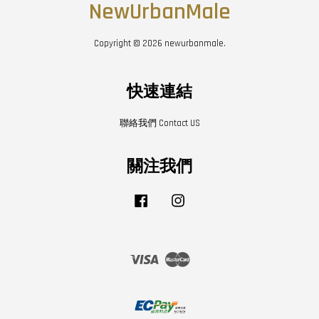
NewUrbanMale
Copyright © 2026 newurbanmale.
快速連結
聯絡我們 Contact US
關注我們
Facebook
Instagram
Visa
Master