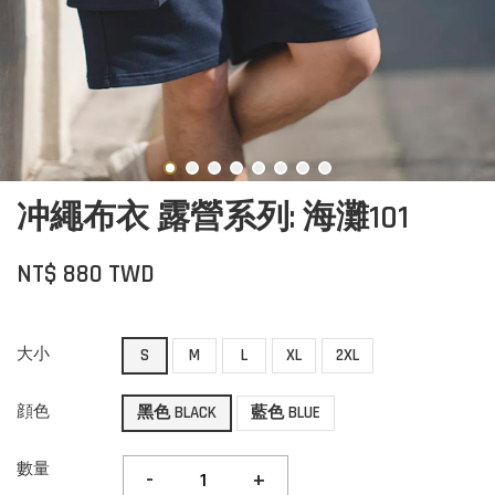
冲繩布衣 露營系列: 海灘101
NT$ 880 TWD
大小
S
M
L
XL
2XL
顔色
黑色 BLACK
藍色 BLUE
數量
-
+