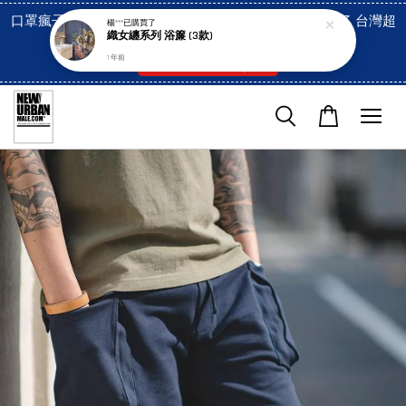
口罩瘋子官網, 放心訂購! 香港澳門信用卡付費已經開啓了 台灣超
楊***
已購買了
織女纏系列 浴簾 (3款)
市貨到付款也是!
1 年前
付款方式/超商取貨！