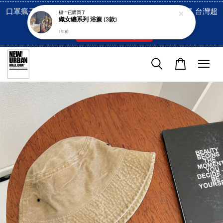
口罩瘋子官網, 放心訂購! 香港澳門信用卡付費已經開啓了 台灣超
楊***
已購買了
織女纏系列 浴簾 (3款)
市貨到付款也是!
1 年前
付款方式/超商取貨！