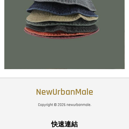
NewUrbanMale
Copyright © 2026 newurbanmale.
快速連結