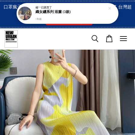
口罩瘋子官網, 放心訂購! 香港澳門信用卡付費已經開啓了 台灣超
楊***
已購買了
織女纏系列 浴簾 (3款)
市貨到付款也是!
1 年前
付款方式/超商取貨！