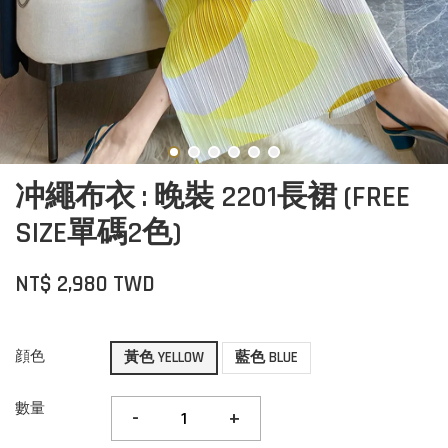
冲繩布衣 : 晚裝 2201長裙 (FREE
SIZE單碼2色)
NT$ 2,980 TWD
顔色
黃色 YELLOW
藍色 BLUE
數量
-
+